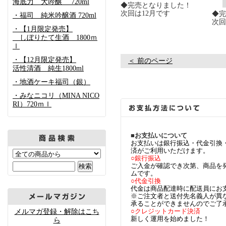
海底力 大吟醸 720ml
◆完売となりました！
次回は12月です
◆完
・福司 純米吟醸酒 720ml
次回
・【1月限定発売】
しぼりたて生酒 1800ｍ
ｌ
・【12月限定発売】
＜ 前のページ
活性清酒 純生1800ml
・地酒ケーキ福司（銀）
・みなニコリ（MINA NICO
RI）720ｍｌ
■お支払いについて
お支払いは銀行振込・代金引換
済がご利用いただけます。
○銀行振込
ご入金が確認でき次第、商品を
ムです。
○代金引換
代金は商品配達時に配送員にお
※ご注文者と送付先名義人が異
承ることができませんのでご了
○クレジットカード決済
メルマガ登録・解除はこち
新しく運用を始めました！
ら