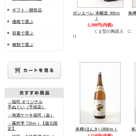
ギフト・贈答品
ポンエペレ 本醸造 300ｍ
角樽
ｌ
価格で選ぶ
2,380円(内税)
お
に
くま型の陶器入
容量で選ぶ
り
種類で選ぶ
・福司 オリジナル
手ぬぐい（手捺染）
・地酒ケーキ福司（金）
・霧想雫 720ｍｌ【蔵元限
定】
本稀(ほんき) 1800ｍｌ
本
2,550円(内税)