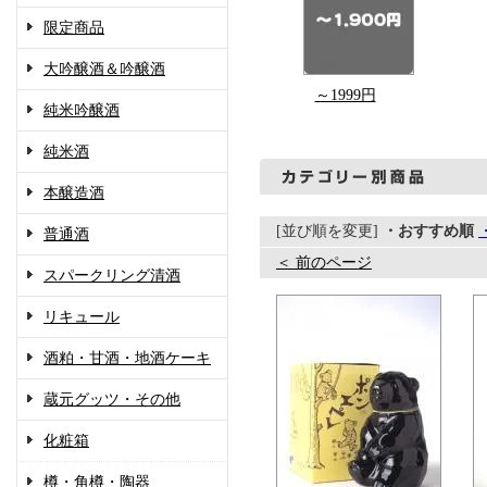
限定商品
大吟醸酒＆吟醸酒
～1999円
純米吟醸酒
純米酒
本醸造酒
[並び順を変更]
・おすすめ順
普通酒
＜ 前のページ
スパークリング清酒
リキュール
酒粕・甘酒・地酒ケーキ
蔵元グッツ・その他
化粧箱
樽・角樽・陶器