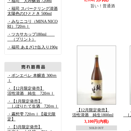
・福司 大吟醸酒 720ml
旨い！普通酒
旨
・福司 スパークリング清酒
太陽色のひととき 500ml
・みなニコリ（MINA NICO
RI）720ｍｌ
・ツカサカップ180ml
（プリント）
・福司 あまざけ缶入り190g
・ポンエペレ 本醸造 300ｍ
ｌ
・【12月限定発売】
活性清酒 純生 720ｍｌ
・【1月限定発売】
しぼりたて生酒 720ｍｌ
【12月限定発売】
・霧想雫 720ｍｌ【蔵元限
活性清酒 純生1800ml
しぼ
定】
3,100円(内税)
・【3月限定発売】
SOLD OUT