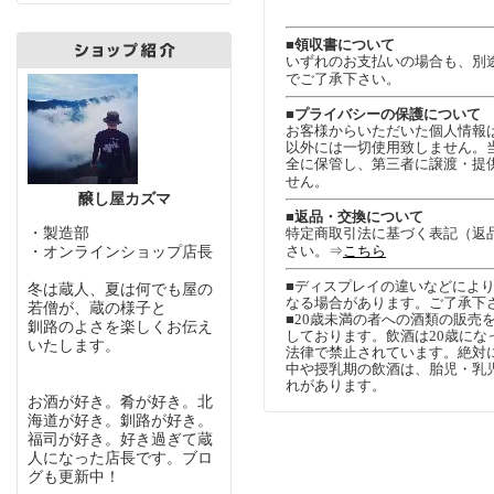
■領収書について
いずれのお支払いの場合も、別
でご了承下さい。
■プライバシーの保護について
お客様からいただいた個人情報
以外には一切使用致しません。
全に保管し、第三者に譲渡・提
せん。
醸し屋カズマ
■返品・交換について
・製造部
特定商取引法に基づく表記（返
さい。⇒
こちら
・オンラインショップ店長
■ディスプレイの違いなどによ
冬は蔵人、夏は何でも屋の
なる場合があります。ご了承下
若僧が、蔵の様子と
■20歳未満の者への酒類の販売
釧路のよさを楽しくお伝え
しております。飲酒は20歳にな
いたします。
法律で禁止されています。絶対
中や授乳期の飲酒は、胎児・乳
れがあります。
お酒が好き。肴が好き。北
海道が好き。釧路が好き。
福司が好き。好き過ぎて蔵
人になった店長です。ブロ
グも更新中！