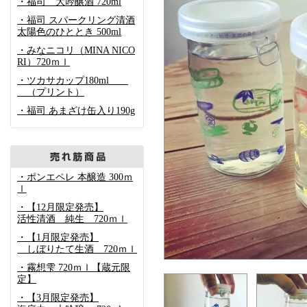
・福司 大吟醸酒 720ml
・福司 スパークリング清酒
太陽色のひととき 500ml
・みなニコリ（MINA NICO
RI）720ｍｌ
・ツカサカップ180ml
（プリント）
・福司 あまざけ缶入り190g
・ポンエペレ 本醸造 300ｍ
ｌ
・【12月限定発売】
活性清酒 純生 720ｍｌ
・【1月限定発売】
しぼりたて生酒 720ｍｌ
・霧想雫 720ｍｌ【蔵元限
定】
・【3月限定発売】