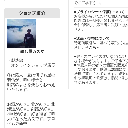
でご了承下さい。
■プライバシーの保護について
お客様からいただいた個人情報
以外には一切使用致しません。
全に保管し、第三者に譲渡・提
せん。
■返品・交換について
特定商取引法に基づく表記（返
さい。⇒
こちら
醸し屋カズマ
■ディスプレイの違いなどによ
・製造部
なる場合があります。ご了承下
■20歳未満の者への酒類の販売
・オンラインショップ店長
しております。飲酒は20歳にな
法律で禁止されています。絶対
冬は蔵人、夏は何でも屋の
中や授乳期の飲酒は、胎児・乳
若僧が、蔵の様子と
れがあります。
釧路のよさを楽しくお伝え
いたします。
お酒が好き。肴が好き。北
海道が好き。釧路が好き。
福司が好き。好き過ぎて蔵
人になった店長です。ブロ
グも更新中！