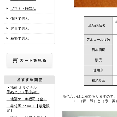
ギフト・贈答品
価格で選ぶ
単品商品名
容量で選ぶ
種類で選ぶ
アルコール度数
日本酒度
酸度
使用米
精米歩合
・福司 オリジナル
手ぬぐい（手捺染）
※色合いは２種類ありますので
・地酒ケーキ福司（金）
↓↓↓（青・緑）と（赤・黄）
・霧想雫 720ｍｌ【蔵元限
定】