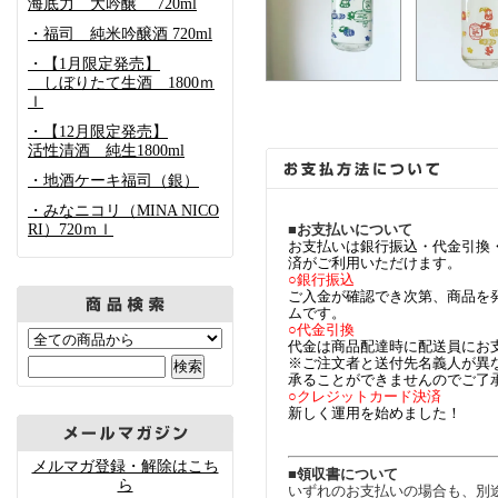
海底力 大吟醸 720ml
・福司 純米吟醸酒 720ml
・【1月限定発売】
しぼりたて生酒 1800ｍ
ｌ
・【12月限定発売】
活性清酒 純生1800ml
・地酒ケーキ福司（銀）
・みなニコリ（MINA NICO
RI）720ｍｌ
■お支払いについて
お支払いは銀行振込・代金引換
済がご利用いただけます。
○銀行振込
ご入金が確認でき次第、商品を
ムです。
○代金引換
代金は商品配達時に配送員にお
※ご注文者と送付先名義人が異
承ることができませんのでご了
○クレジットカード決済
新しく運用を始めました！
メルマガ登録・解除はこち
■領収書について
ら
いずれのお支払いの場合も、別