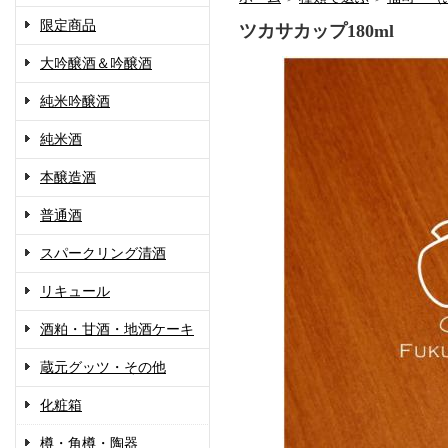
限定商品
ツカサカップ180ml
大吟醸酒＆吟醸酒
純米吟醸酒
純米酒
本醸造酒
普通酒
スパークリング清酒
リキュール
酒粕・甘酒・地酒ケーキ
蔵元グッツ・その他
化粧箱
樽・角樽・陶器