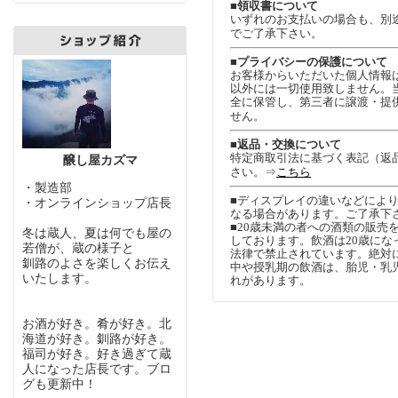
■領収書について
いずれのお支払いの場合も、別
でご了承下さい。
■プライバシーの保護について
お客様からいただいた個人情報
以外には一切使用致しません。
全に保管し、第三者に譲渡・提
せん。
■返品・交換について
特定商取引法に基づく表記（返
醸し屋カズマ
さい。⇒
こちら
・製造部
■ディスプレイの違いなどによ
・オンラインショップ店長
なる場合があります。ご了承下
■20歳未満の者への酒類の販売
冬は蔵人、夏は何でも屋の
しております。飲酒は20歳にな
若僧が、蔵の様子と
法律で禁止されています。絶対
釧路のよさを楽しくお伝え
中や授乳期の飲酒は、胎児・乳
いたします。
れがあります。
お酒が好き。肴が好き。北
海道が好き。釧路が好き。
福司が好き。好き過ぎて蔵
人になった店長です。ブロ
グも更新中！