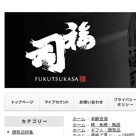
ホーム
本醸造酒
＞
ホーム
樽・角樽・陶器
＞
ホーム
ギフト・贈答品
＞
贈答品特集
ホーム
価格で選ぶ
～1999円
＞
＞