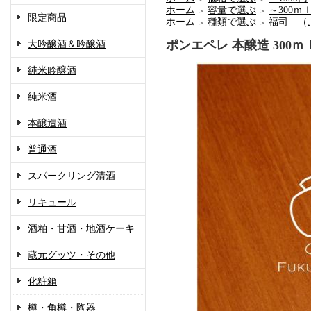
ホーム
容量で選ぶ
～300ｍ
＞
＞
限定商品
ホーム
種類で選ぶ
福司 （
＞
＞
ポンエペレ 本醸造 300ｍ
大吟醸酒＆吟醸酒
純米吟醸酒
純米酒
本醸造酒
普通酒
スパークリング清酒
リキュール
酒粕・甘酒・地酒ケーキ
蔵元グッツ・その他
化粧箱
樽・角樽・陶器