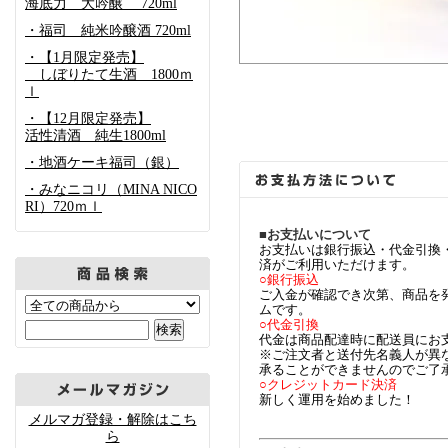
海底力 大吟醸 720ml
・福司 純米吟醸酒 720ml
・【1月限定発売】
しぼりたて生酒 1800ｍ
ｌ
・【12月限定発売】
活性清酒 純生1800ml
・地酒ケーキ福司（銀）
・みなニコリ（MINA NICO
RI）720ｍｌ
■お支払いについて
お支払いは銀行振込・代金引換
済がご利用いただけます。
○銀行振込
ご入金が確認でき次第、商品を
ムです。
○代金引換
代金は商品配達時に配送員にお
※ご注文者と送付先名義人が異
承ることができませんのでご了
○クレジットカード決済
新しく運用を始めました！
メルマガ登録・解除はこち
ら