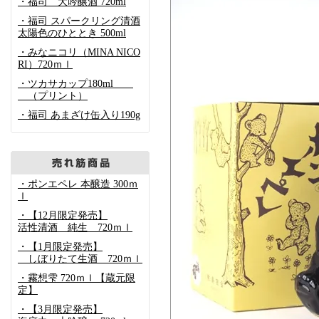
・福司 大吟醸酒 720ml
・福司 スパークリング清酒
太陽色のひととき 500ml
・みなニコリ（MINA NICO
RI）720ｍｌ
・ツカサカップ180ml
（プリント）
・福司 あまざけ缶入り190g
・ポンエペレ 本醸造 300ｍ
ｌ
・【12月限定発売】
活性清酒 純生 720ｍｌ
・【1月限定発売】
しぼりたて生酒 720ｍｌ
・霧想雫 720ｍｌ【蔵元限
定】
・【3月限定発売】