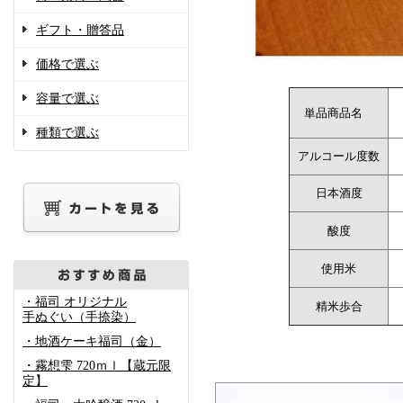
ギフト・贈答品
価格で選ぶ
容量で選ぶ
単品商品名
種類で選ぶ
アルコール度数
日本酒度
酸度
使用米
・福司 オリジナル
精米歩合
手ぬぐい（手捺染）
・地酒ケーキ福司（金）
・霧想雫 720ｍｌ【蔵元限
定】