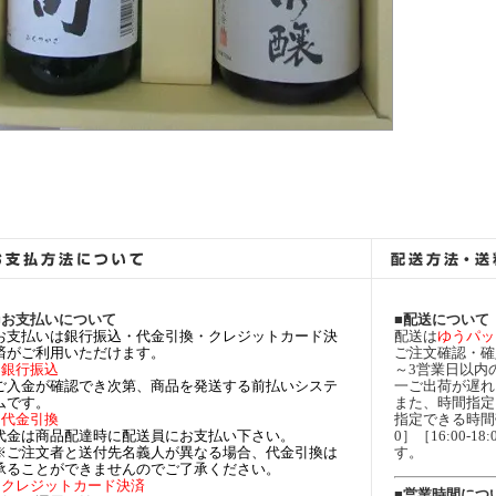
■お支払いについて
■配送について
お支払いは銀行振込・代金引換・クレジットカード決
配送は
ゆうパッ
済がご利用いただけます。
ご注文確認・確
○銀行振込
～3営業日以内
ご入金が確認でき次第、商品を発送する前払いシステ
一ご出荷が遅れ
ムです。
また、時間指定
○代金引換
指定できる時間帯は［
代金は商品配達時に配送員にお支払い下さい。
0］［16:00-18:
※ご注文者と送付先名義人が異なる場合、代金引換は
す。
承ることができませんのでご了承ください。
○クレジットカード決済
■営業時間につ