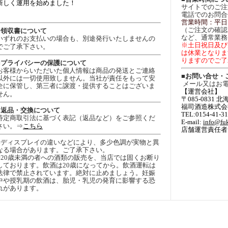
新しく運用を始めました！
サイトでのご注
電話でのお問合
営業時間：平日
（ご注文の確認
■領収書について
など、通常業務
いずれのお支払いの場合も、別途発行いたしませんの
※土日祝日及び
でご了承下さい。
は休業となりま
りますのでご了
■プライバシーの保護について
お客様からいただいた個人情報は商品の発送とご連絡
■お問い合せ・
以外には一切使用致しません。当社が責任をもって安
メール又はお
全に保管し、第三者に譲渡・提供することはございま
【運営会社
せん。
〒085-0831
福司酒造株式会
■返品・交換について
TEL:0154-41-3
特定商取引法に基づく表記（返品など）をご参照くだ
E-mail:
info@fuk
さい。⇒
こちら
店舗運営責任者:
■ディスプレイの違いなどにより、多少色調が実物と異
なる場合があります。ご了承下さい。
■20歳未満の者への酒類の販売を、当店では固くお断り
しております。飲酒は20歳になってから。飲酒運転は
法律で禁止されています。絶対に止めましょう。妊娠
中や授乳期の飲酒は、胎児・乳児の発育に影響する恐
れがあります。