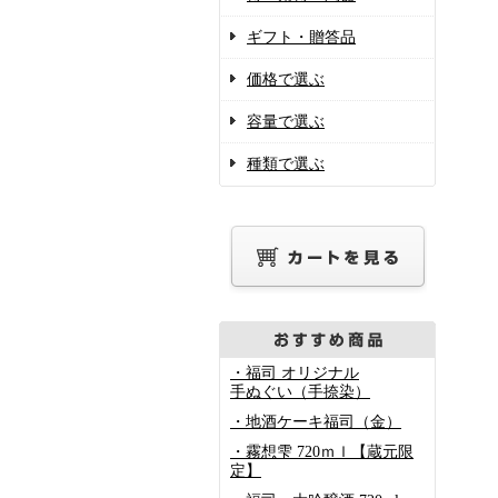
ギフト・贈答品
価格で選ぶ
容量で選ぶ
種類で選ぶ
・福司 オリジナル
手ぬぐい（手捺染）
・地酒ケーキ福司（金）
・霧想雫 720ｍｌ【蔵元限
定】