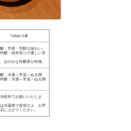
720ml×2本
醸：芳香・芳醇な味わい。
吟醸：純米造りの優しい甘
、ほのかな吟醸香が特徴。
醸：冷酒～常温～ぬる燗
吟醸：冷酒～常温～ぬる燗
冷暗所でお願いいたしま
は冷蔵庫で保管の上、お早
召し上がりください。