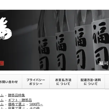
ーム
贈答品特集
＞
ーム
ギフト・贈答品
＞
ーム
価格で選ぶ
5000円～
＞
＞
ーム
容量で選ぶ
その他
＞
＞