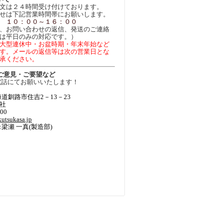
文は２４時間受け付けております。
せは下記営業時間帯にお願いします。
 １０：００～１６：００
、お問い合わせの返信、発送のご連絡
は平日のみの対応です。）
大型連休中・お盆時期・年末年始など
す。メールの返信等は次の営業日とな
承ください。
ご意見・ご要望など
電話にてお願いいたします！
】
 北海道釧路市住吉2－13－23
社
100
utsukasa.jp
梁瀬 一真(製造部)