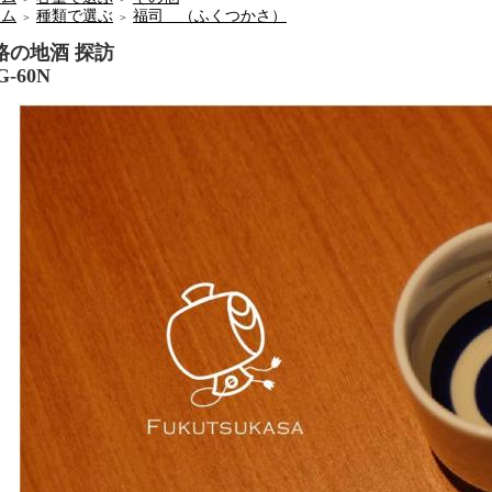
ーム
種類で選ぶ
福司 （ふくつかさ）
＞
＞
路の地酒 探訪
G-60N