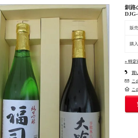
釧路
DJG-
販
購
» 特
買
こ
こ