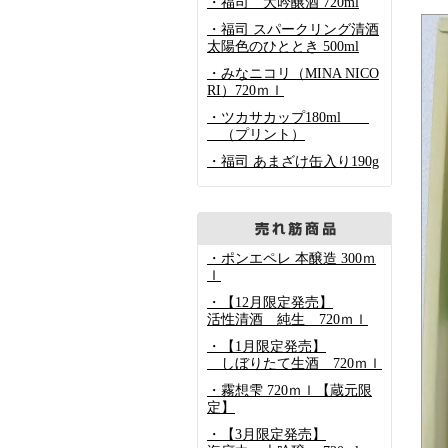
・福司 大吟醸酒 720ml
・福司 スパークリング清酒
太陽色のひととき 500ml
・みなニコリ（MINA NICO
RI）720ｍｌ
・ツカサカップ180ml
（プリント）
・福司 あまざけ缶入り190g
・ポンエペレ 本醸造 300ｍ
ｌ
・【12月限定発売】
活性清酒 純生 720ｍｌ
・【1月限定発売】
しぼりたて生酒 720ｍｌ
・霧想雫 720ｍｌ【蔵元限
定】
・【3月限定発売】