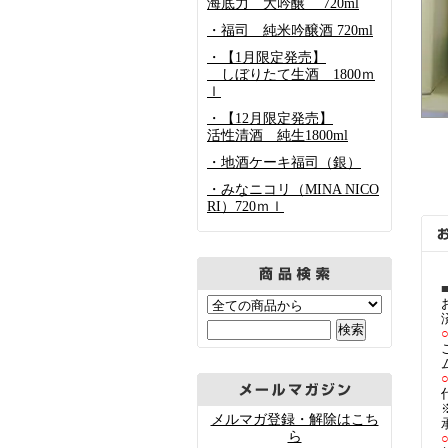
海底力 大吟醸 720ml
・福司 純米吟醸酒 720ml
・【1月限定発売】
しぼりたて生酒 1800ｍ
ｌ
・【12月限定発売】
活性清酒 純生1800ml
・地酒ケーキ福司（銀）
・みなニコリ（MINA NICO
RI）720ｍｌ
メルマガ登録・解除はこち
ら