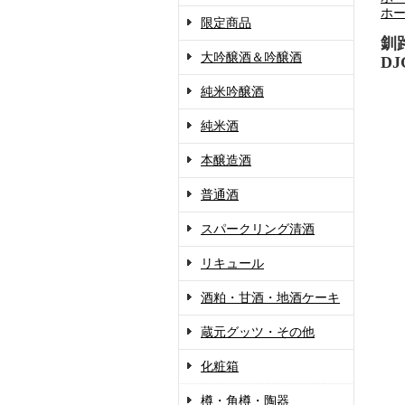
ホ
限定商品
釧
大吟醸酒＆吟醸酒
DJ
純米吟醸酒
純米酒
本醸造酒
普通酒
スパークリング清酒
リキュール
酒粕・甘酒・地酒ケーキ
蔵元グッツ・その他
化粧箱
樽・角樽・陶器