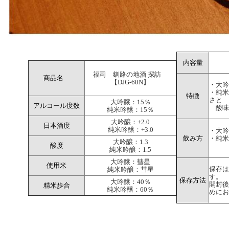
内容量
福司 釧路の地酒 探訪
商品名
【DJG-60N】
・大吟
・純米
特徴
さと
大吟醸：15％
アルコール度数
酸味
純米吟醸：15％
大吟醸：+2.0
日本酒度
純米吟醸：+3.0
・大吟
飲み方
・純米
大吟醸：1.3
酸度
純米吟醸：1.5
大吟醸：彗星
使用米
保存は
純米吟醸：彗星
す。
保存方法
大吟醸：40％
開封後
精米歩合
純米吟醸：60％
めにお