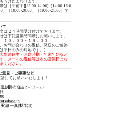
もうけたまわります。
午前中][12:00-14:00]［14:00-16:0
00］［18:00-20:00］［19:00-21:00］で
いて
文は２４時間受け付けております。
せは下記営業時間帯にお願いします。
 １０：００～１６：００
、お問い合わせの返信、発送のご連絡
は平日のみの対応です。）
大型連休中・お盆時期・年末年始など
す。メールの返信等は次の営業日とな
承ください。
ご意見・ご要望など
電話にてお願いいたします！
】
 北海道釧路市住吉2－13－23
社
100
utsukasa.jp
梁瀬 一真(製造部)