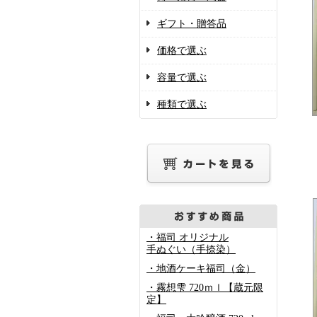
ギフト・贈答品
価格で選ぶ
容量で選ぶ
種類で選ぶ
・福司 オリジナル
手ぬぐい（手捺染）
・地酒ケーキ福司（金）
・霧想雫 720ｍｌ【蔵元限
定】