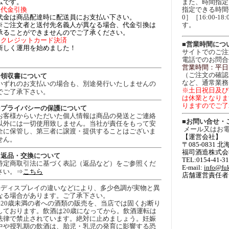
ムです。
また、時間指定
○代金引換
指定できる時間帯は［
代金は商品配達時に配送員にお支払い下さい。
0］［16:00-18:
※ご注文者と送付先名義人が異なる場合、代金引換は
す。
承ることができませんのでご了承ください。
○クレジットカード決済
■営業時間につ
新しく運用を始めました！
サイトでのご注
電話でのお問合
営業時間：平日
（ご注文の確認
■領収書について
など、通常業務
いずれのお支払いの場合も、別途発行いたしませんの
※土日祝日及び
でご了承下さい。
は休業となりま
りますのでご了
■プライバシーの保護について
お客様からいただいた個人情報は商品の発送とご連絡
■お問い合せ・
以外には一切使用致しません。当社が責任をもって安
メール又はお
全に保管し、第三者に譲渡・提供することはございま
【運営会社
せん。
〒085-0831
福司酒造株式会
■返品・交換について
TEL:0154-41-3
特定商取引法に基づく表記（返品など）をご参照くだ
E-mail:
info@fuk
さい。⇒
こちら
店舗運営責任者:
■ディスプレイの違いなどにより、多少色調が実物と異
なる場合があります。ご了承下さい。
■20歳未満の者への酒類の販売を、当店では固くお断り
しております。飲酒は20歳になってから。飲酒運転は
法律で禁止されています。絶対に止めましょう。妊娠
中や授乳期の飲酒は、胎児・乳児の発育に影響する恐