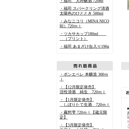
・福司 大吟醸酒 720ml
・福司 スパークリング清酒
太陽色のひととき 500ml
・みなニコリ（MINA NICO
RI）720ｍｌ
・ツカサカップ180ml
（プリント）
・福司 あまざけ缶入り190g
・ポンエペレ 本醸造 300ｍ
ｌ
・【12月限定発売】
活性清酒 純生 720ｍｌ
・【1月限定発売】
しぼりたて生酒 720ｍｌ
・霧想雫 720ｍｌ【蔵元限
定】
・【3月限定発売】