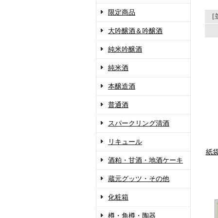
限定商品
大吟醸酒＆吟醸酒
純米吟醸酒
純米酒
本醸造酒
普通酒
スパークリング清酒
リキュール
紙
酒粕・甘酒・地酒ケーキ
蔵元グッツ・その他
化粧箱
樽・角樽・陶器