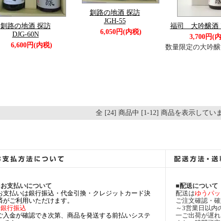
釧路の地酒 探訪
JGH-55
釧路の地酒 探訪
福司 大吟醸酒 7
6,050円(内税)
DJG-60N
3,700円(
6,600円(内税)
数量限定の大吟醸
全 [24] 商品中 [1-12] 商品を表示して
■お支払いについて
■配送について
お支払いは銀行振込・代金引換・クレジットカード決
配送は
ゆうパッ
済がご利用いただけます。
ご注文確認・確
○銀行振込
～3営業日以内
ご入金が確認でき次第、商品を発送する前払いシステ
一ご出荷が遅れ